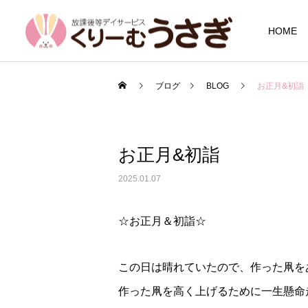
HOME
ブログ
BLOG
お正月&初詣
お正月&初詣
2025.01.07
☆お正月＆初詣☆
この日は晴れていたので、作った凧を
作った凧を高く上げるために一生懸命走