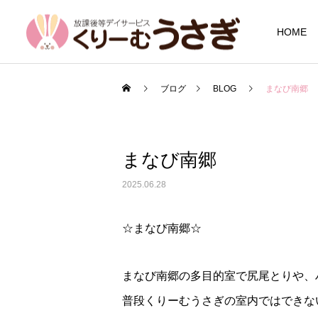
HOME
ブログ
BLOG
まなび南郷
まなび南郷
2025.06.28
☆まなび南郷☆
まなび南郷の多目的室で尻尾とりや、
普段くりーむうさぎの室内ではできない