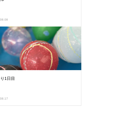
08.08
り1日目
08.17