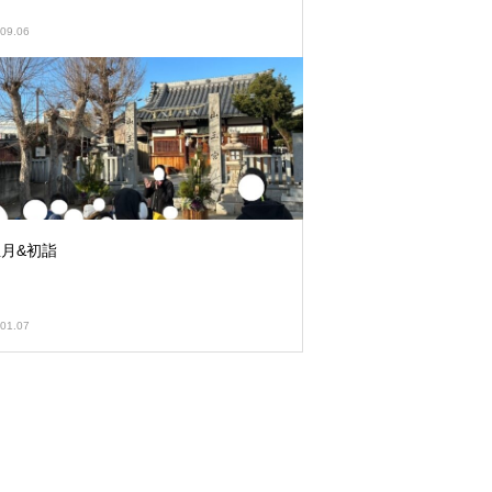
09.06
月&初詣
01.07