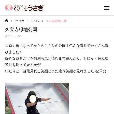
ブログ
BLOG
久宝寺緑地公園
久宝寺緑地公園
2022.10.22
コロナ禍になってから久しぶりの公園！色んな遊具でたくさん遊
びました♪
好きな遊具だけを何周も気が済むまで遊んだり、とにかく色んな
遊具を周って遊ぶ子が
いたりと、普段見れる笑顔とまた違う笑顔が見れました♪(≧▽≦)