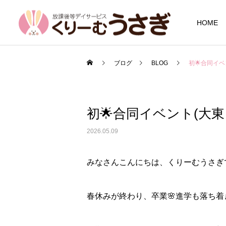
HOME
ブログ
BLOG
初🌟合同イベ
初🌟合同イベント(大東
2026.05.09
みなさんこんにちは、くりーむうさぎで
春休みが終わり、卒業🌸進学も落ち着き、