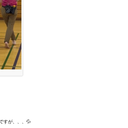
すが、、、💦