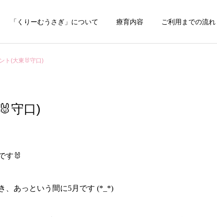
「くりーむうさぎ」について
療育内容
ご利用までの流れ
ント(大東🐰守口)
守口)
す🐰
あっという間に5月です (*_*)