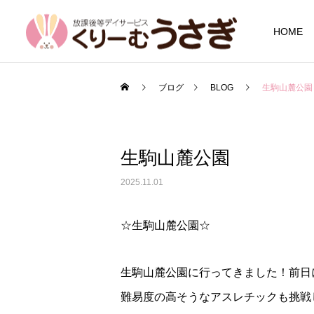
HOME
ブログ
BLOG
生駒山麓公園
生駒山麓公園
2025.11.01
☆生駒山麓公園☆
生駒山麓公園に行ってきました！前日
難易度の高そうなアスレチックも挑戦し